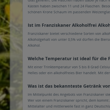
Glas geliefert. Die Flaschen haben dabei je nach 
Kästen haben zwischen 11 und 24 Flaschen. Besond
schönen Krone Schaum im passenden Weizenglas
Ist im Franziskaner Alkoholfrei Alko
Franziskaner bietet verschiedene Sorten von alkoho
Alkoholgehalt von unter 0,5% vol dürfen die Biers
Alkohol.
Welche Temperatur ist ideal für die
Mit einer Trinktemperatur von 5 bis 8 Grad Celsi
Helles oder ein alkoholfreies Bier handelt. Mit de
Was ist das bekannteste Getränk vo
Im Mittelpunkt des Angebots von Franziskaner ste
Wer von einem Franziskaner spricht, dem kommt zu
Mittelalter und mittlerweile fast in ganz Deutschl