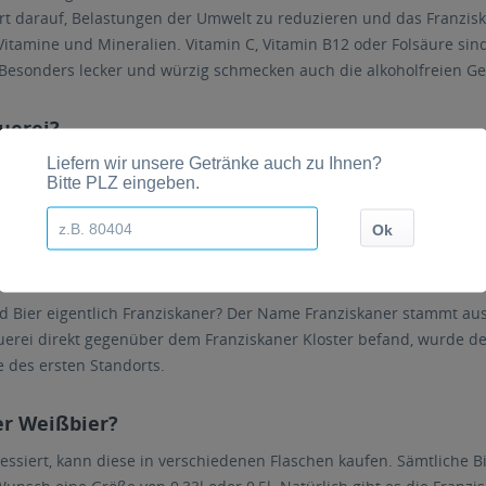
t darauf, Belastungen der Umwelt zu reduzieren und das Franzis
Vitamine und Mineralien. Vitamin C, Vitamin B12 oder Folsäure sind
e. Besonders lecker und würzig schmecken auch die alkoholfreien Ge
uerei?
ei, die die Franziskaner Spezialitäten voller Leidenschaft und Inbr
aner Brauerei. Denn seit der Übernahme durch die Anheuser Busch 
der Löwenbräu Brauerei produziert, die ebenfalls zur Anheuser Bu
h Franziskaner?
 Bier eigentlich Franziskaner? Der Name Franziskaner stammt aus 
auerei direkt gegenüber dem Franziskaner Kloster befand, wurde 
 des ersten Standorts.
er Weißbier?
ressiert, kann diese in verschiedenen Flaschen kaufen. Sämtliche 