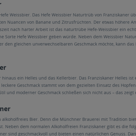
r
 Hefe Weissbier. Das Hefe Weissbier Naturtrüb von Franziskaner 
hten Nuancen von Banane und Zitrusfrüchten. Der etwas höhere Ante
szeit nach harter Arbeit ist das naturtrübe Hefe-Weissbier ein ech
ine Sorte Hefe Weissbier geben würde. Neben dem Weissbier Naturt
 aber den gleichen unverwechselbaren Geschmack möchte, kann das 
ier
hinaus ein Helles und das Kellerbier. Das Franziskaner Helles ist e
 leckere Geschmack stammt von dem gezielten Einsatz des Hopfen
Stil und moderner Geschmack schließen sich nicht aus – das zeigt 
aner
ch alkoholfreies Bier. Denn die Münchner Brauerei mit Tradition bie
ist. Neben dem normalen Alkoholfreien Franziskaner gibt es die f
aner sind geschmackvoll und bieten einen natürlichen Genuss. Dar