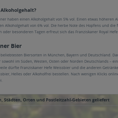
 Alkoholgehalt?
aner haben einen Alkoholgehalt von 5% vol. Einen etwas höheren A
en Alkoholgehalt von 6% vol. Die herbe Note des Hopfens und die f
 oder besonderen Tagen erfreut sich das Franziskaner Royal Hefe 
ner Bier
 beliebtesten Biersorten in München, Bayern und Deutschland. Da
r sowohl im Süden, Westen, Osten oder Norden Deutschlands – ein 
eile dürfte Franziskaner Hefe Weissbier und die anderen Getränke 
ier, Helles oder Alkoholfrei bestellen. Nach wenigen Klicks onlin
i.
, Städten, Orten und Postleitzahl-Gebieten geliefert