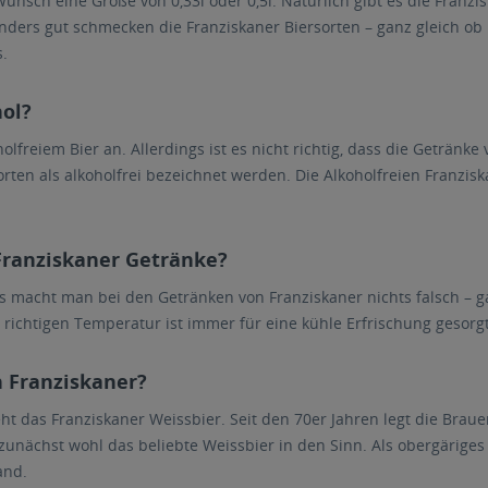
Wunsch eine Größe von 0,33l oder 0,5l. Natürlich gibt es die Franz
ers gut schmecken die Franziskaner Biersorten – ganz gleich ob na
.
hol?
lfreiem Bier an. Allerdings ist es nicht richtig, dass die Getränke
orten als alkoholfrei bezeichnet werden. Die Alkoholfreien Franzis
 Franziskaner Getränke?
us macht man bei den Getränken von Franziskaner nichts falsch – ga
r richtigen Temperatur ist immer für eine kühle Erfrischung gesorgt
n Franziskaner?
ht das Franziskaner Weissbier. Seit den 70er Jahren legt die Braue
nächst wohl das beliebte Weissbier in den Sinn. Als obergäriges 
and.