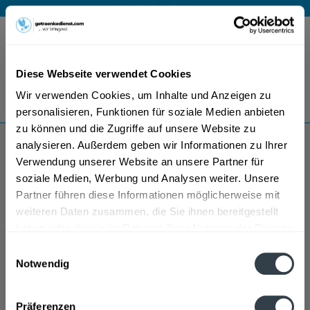
Mo – Fr 9 – 17 Uhr
Menü
Diese Webseite verwendet Cookies
Bestellung widerrufen
Wir verwenden Cookies, um Inhalte und Anzeigen zu
Es gilt unsere
Datenschutzerklärung
personalisieren, Funktionen für soziale Medien anbieten
zu können und die Zugriffe auf unsere Website zu
analysieren. Außerdem geben wir Informationen zu Ihrer
Freiherr von Zech
Verwendung unserer Website an unsere Partner für
soziale Medien, Werbung und Analysen weiter. Unsere
Partner führen diese Informationen möglicherweise mit
weiteren Daten zusammen, die Sie ihnen bereitgestellt
haben oder die sie im Rahmen Ihrer Nutzung der Dienste
gesammelt haben.
Einwilligungsauswahl
Notwendig
Datenschutzbestimmungen
Präferenzen