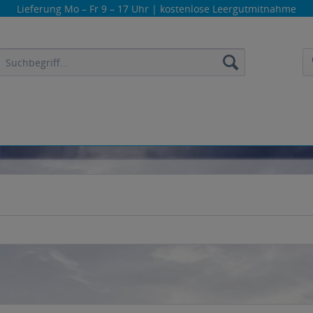
Lieferung
Mo – Fr 9 – 17 Uhr
| kostenlose Leergutmitnahme