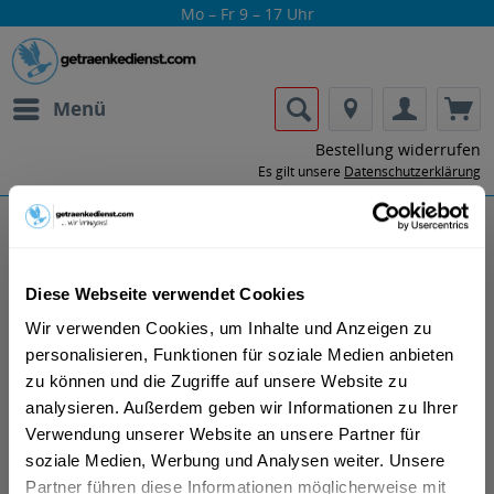
Mo – Fr 9 – 17 Uhr
Menü
Bestellung widerrufen
Es gilt unsere
Datenschutzerklärung
Gabriel Boudier
Diese Webseite verwendet Cookies
Wir verwenden Cookies, um Inhalte und Anzeigen zu
personalisieren, Funktionen für soziale Medien anbieten
zu können und die Zugriffe auf unsere Website zu
analysieren. Außerdem geben wir Informationen zu Ihrer
Lass dir die Getränke von Gabriel Boudier
Verwendung unserer Website an unsere Partner für
nach Hause oder ins Büro liefern.
soziale Medien, Werbung und Analysen weiter. Unsere
Partner führen diese Informationen möglicherweise mit