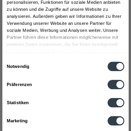
personalisieren, Funktionen für soziale Medien anbieten
perfekte Grundlage für unterschiedliche Cocktails.
zu können und die Zugriffe auf unsere Website zu
Gemixt mit Zitrone, Zuckersirup und Co. ergibt sich ein
analysieren. Außerdem geben wir Informationen zu Ihrer
erfrischender Klassiker. Mamma Nero ist demgegenüber
Verwendung unserer Website an unsere Partner für
ein Kräuterlikör der Marke Gaffel. Weitere Spirits von
soziale Medien, Werbung und Analysen weiter. Unsere
Gaffel sind Papa Rhein, Plusch Prumm, Kebekuss und
Partner führen diese Informationen möglicherweise mit
Mexikölner. Auch im Bereich Spirituosen ist bei Gaffel
weiteren Daten zusammen, die Sie ihnen bereitgestellt
Kölsch für jeden das Passende dabei.
haben oder die sie im Rahmen Ihrer Nutzung der Dienste
gesammelt haben.
Gibt es von Gaffel Kölsch auch
Einwilligungsauswahl
Notwendig
alkoholfreie Getränke?
Datenschutzbestimmungen
Heutzutage setzt die Marke Gaffel nicht ausschließlich
Präferenzen
auf Kölsch und alkoholhaltige Biersorten. Mit den
leckeren Gaffels Fassbrausen gibt es die perfekten
Erfrischungsgetränke für die Zeit nach dem Sport oder
Statistiken
heiße Sommertage. Gaffels Fassbrause ist in den
Geschmacksrichtungen Zitrone, Orange oder Apfel
naturtrüb erhältlich. Ohne künstliche Aromen und
Marketing
Zusätze sind die erfrischenden Durstlöscher für jeden