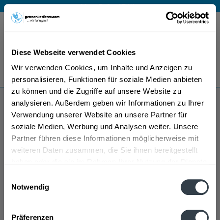
Mo – Fr 9 – 17 Uhr
Menü
Diese Webseite verwendet Cookies
Bestellung widerrufen
Wir verwenden Cookies, um Inhalte und Anzeigen zu
Es gilt unsere
Datenschutzerklärung
personalisieren, Funktionen für soziale Medien anbieten
zu können und die Zugriffe auf unsere Website zu
analysieren. Außerdem geben wir Informationen zu Ihrer
Gemminger
Verwendung unserer Website an unsere Partner für
soziale Medien, Werbung und Analysen weiter. Unsere
Partner führen diese Informationen möglicherweise mit
weiteren Daten zusammen, die Sie ihnen bereitgestellt
haben oder die sie im Rahmen Ihrer Nutzung der Dienste
gesammelt haben.
Einwilligungsauswahl
Notwendig
Gemminger wird in den folgenden Regionen, Städten,
Datenschutzbestimmungen
Orten und Postleitzahl-Gebieten geliefert
Präferenzen