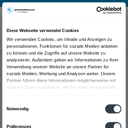
Mo – Fr 9 – 17 Uhr
Menü
Diese Webseite verwendet Cookies
Bestellung widerrufen
Wir verwenden Cookies, um Inhalte und Anzeigen zu
Es gilt unsere
Datenschutzerklärung
personalisieren, Funktionen für soziale Medien anbieten
zu können und die Zugriffe auf unsere Website zu
analysieren. Außerdem geben wir Informationen zu Ihrer
Glen Garioch Whisky
Verwendung unserer Website an unsere Partner für
soziale Medien, Werbung und Analysen weiter. Unsere
Partner führen diese Informationen möglicherweise mit
weiteren Daten zusammen, die Sie ihnen bereitgestellt
haben oder die sie im Rahmen Ihrer Nutzung der Dienste
gesammelt haben.
Einwilligungsauswahl
Notwendig
Glen Garioch Whisky wird in den folgenden Regionen,
Datenschutzbestimmungen
Städten, Orten und Postleitzahl-Gebieten geliefert
Präferenzen