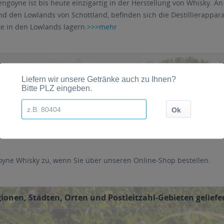
engoyne ist bis heute einzigartig in der Herstellung von Whisky. A
d den Lowlands von Schottland, befinden sich die Destillierappar
e in den Lowlands lagern.
>>>mehr
it Sitz in Glasgow verkauft, bis sie 1965 von der Robertson & Bax
tage hauptsächlich im Vereinigten Königreich, Skandinavien, Fra
oyne Whisky zu, wenn Sie über unseren Online-Shop bestellen.
onen, Städten, Orten und Postleitzahl-Gebieten geliefe