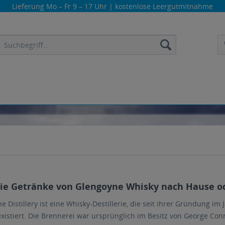
Lieferung
Mo – Fr 9 – 17 Uhr
| kostenlose Leergutmitnahme
die Getränke von Glengoyne Whisky nach Hause ode
e Distillery ist eine Whisky-Destillerie, die seit ihrer Gründung i
existiert. Die Brennerei war ursprünglich im Besitz von George Co