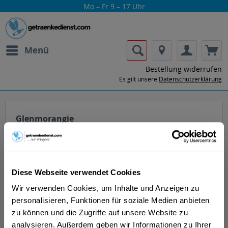
Mo – Fr 9 – 17 Uhr
Menü
Bestellung widerrufen
Es gilt unsere
Datenschutzerklärung
Glenmorangie
Diese Webseite verwendet Cookies
Wir verwenden Cookies, um Inhalte und Anzeigen zu
Lass dir die Getränke von Glenmorangie
personalisieren, Funktionen für soziale Medien anbieten
nach Hause oder ins Büro liefern.
zu können und die Zugriffe auf unsere Website zu
analysieren. Außerdem geben wir Informationen zu Ihrer