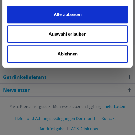
Alle zulassen
Glenmorangie wird in den folgenden Regionen,
Städten, Orten und Postleitzahl-Gebieten geliefert
Auswahl erlauben
Service Hotline
Ablehnen
Shop Service
Getränkelieferant
Newsletter
* Alle Preise inkl. gesetzl. Mehrwertsteuer und ggf. zzgl.
Lieferkosten
Liefer- und Zahlungsbedingungen Dortmund
Kontakt
Pfandrückgabe
AGB Drink now