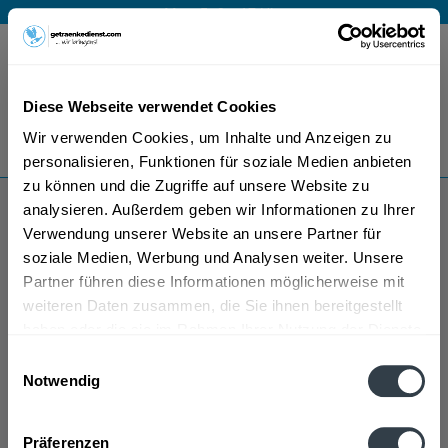
Mo – Fr 9 – 17 Uhr
Menü
Diese Webseite verwendet Cookies
Bestellung widerrufen
Wir verwenden Cookies, um Inhalte und Anzeigen zu
Es gilt unsere
Datenschutzerklärung
personalisieren, Funktionen für soziale Medien anbieten
zu können und die Zugriffe auf unsere Website zu
analysieren. Außerdem geben wir Informationen zu Ihrer
Glenrothes Whisky
Verwendung unserer Website an unsere Partner für
soziale Medien, Werbung und Analysen weiter. Unsere
Partner führen diese Informationen möglicherweise mit
weiteren Daten zusammen, die Sie ihnen bereitgestellt
haben oder die sie im Rahmen Ihrer Nutzung der Dienste
gesammelt haben.
Einwilligungsauswahl
Notwendig
Glenrothes Whisky wird in den folgenden Regionen,
Datenschutzbestimmungen
Städten, Orten und Postleitzahl-Gebieten geliefert
Präferenzen