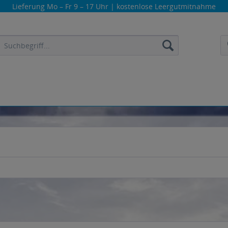
Lieferung
Mo – Fr 9 – 17 Uhr
| kostenlose Leergutmitnahme