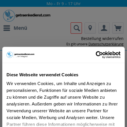
Mo – Fr 9 – 17 Uhr
Menü
Bestellung widerrufen
Es gilt unsere
Datenschutzerklärung
Gran Duque d'Alba
Diese Webseite verwendet Cookies
Wir verwenden Cookies, um Inhalte und Anzeigen zu
personalisieren, Funktionen für soziale Medien anbieten
zu können und die Zugriffe auf unsere Website zu
analysieren. Außerdem geben wir Informationen zu Ihrer
Brandy Gran Duque de Alba wurde erstmals 1945
Verwendung unserer Website an unsere Partner für
gegruendet. Dokumente, die sich im Besitz der Familie
soziale Medien, Werbung und Analysen weiter. Unsere
Medina befinden, die heute Eigentuemer der Bodegas
Partner führen diese Informationen möglicherweise mit
Williams & Humbert sind, beschreiben, wie der damalige