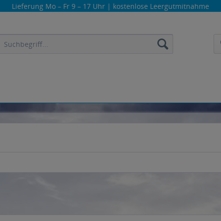
Lieferung
Mo – Fr 9 – 17 Uhr
| kostenlose Leergutmitnahme