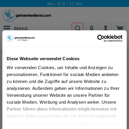
Mo – Fr 9 – 17 Uhr
Menü
Bestellung widerrufen
Es gilt unsere
Datenschutzerklärung
Diese Webseite verwendet Cookies
Haku Wodka
Wir verwenden Cookies, um Inhalte und Anzeigen zu
personalisieren, Funktionen für soziale Medien anbieten
zu können und die Zugriffe auf unsere Website zu
analysieren. Außerdem geben wir Informationen zu Ihrer
Verwendung unserer Website an unsere Partner für
soziale Medien, Werbung und Analysen weiter. Unsere
Das 1899 gegruendete House of Suntory wurde auf der
Partner führen diese Informationen möglicherweise mit
Grundlage des Traums eines Mannes erbaut. Shinjiro
weiteren Daten zusammen, die Sie ihnen bereitgestellt
Torii, der im Alter von 20 Jahren eine originell japanische
haben oder die sie im Rahmen Ihrer Nutzung der Dienste
Spirituose kreieren wollte, die mit dem Reichtum der