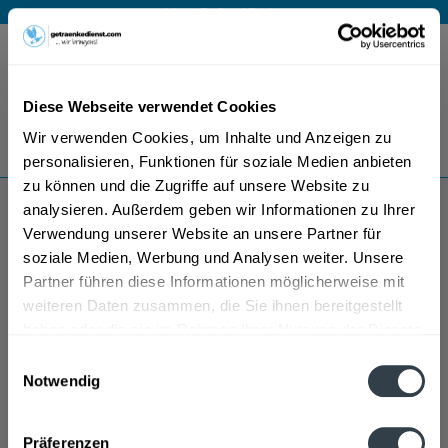
Mo – Fr 9 – 17 Uhr
Menü
Diese Webseite verwendet Cookies
Bestellung widerrufen
Wir verwenden Cookies, um Inhalte und Anzeigen zu
Es gilt unsere
Datenschutzerklärung
personalisieren, Funktionen für soziale Medien anbieten
zu können und die Zugriffe auf unsere Website zu
analysieren. Außerdem geben wir Informationen zu Ihrer
Haldina
Verwendung unserer Website an unsere Partner für
soziale Medien, Werbung und Analysen weiter. Unsere
Partner führen diese Informationen möglicherweise mit
weiteren Daten zusammen, die Sie ihnen bereitgestellt
haben oder die sie im Rahmen Ihrer Nutzung der Dienste
gesammelt haben.
Einwilligungsauswahl
Notwendig
Datenschutzbestimmungen
Präferenzen