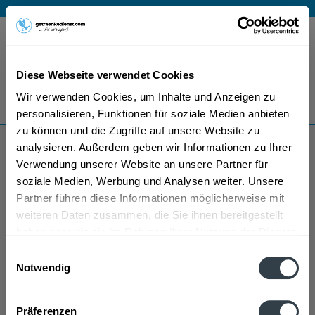
Mo – Fr 9 – 17 Uhr
Menü
Diese Webseite verwendet Cookies
Bestellung widerrufen
Wir verwenden Cookies, um Inhalte und Anzeigen zu
Es gilt unsere
Datenschutzerklärung
personalisieren, Funktionen für soziale Medien anbieten
zu können und die Zugriffe auf unsere Website zu
analysieren. Außerdem geben wir Informationen zu Ihrer
Harpoon Rum
Verwendung unserer Website an unsere Partner für
soziale Medien, Werbung und Analysen weiter. Unsere
Partner führen diese Informationen möglicherweise mit
weiteren Daten zusammen, die Sie ihnen bereitgestellt
haben oder die sie im Rahmen Ihrer Nutzung der Dienste
gesammelt haben.
Einwilligungsauswahl
Notwendig
Harpoon Rum wird in den folgenden Regionen,
Datenschutzbestimmungen
Städten, Orten und Postleitzahl-Gebieten geliefert
Präferenzen