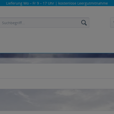
Lieferung
Mo – Fr 9 – 17 Uhr
| kostenlose Leergutmitnahme