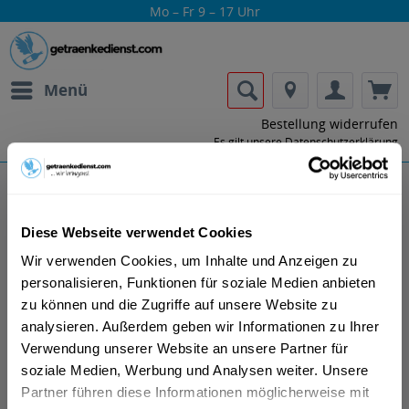
Mo – Fr 9 – 17 Uhr
Menü
Bestellung widerrufen
Es gilt unsere
Datenschutzerklärung
Heldenpause
Diese Webseite verwendet Cookies
Wir verwenden Cookies, um Inhalte und Anzeigen zu
personalisieren, Funktionen für soziale Medien anbieten
zu können und die Zugriffe auf unsere Website zu
analysieren. Außerdem geben wir Informationen zu Ihrer
Verwendung unserer Website an unsere Partner für
Lass dir die Getränke von Heldenpause
soziale Medien, Werbung und Analysen weiter. Unsere
nach Hause oder ins Büro liefern.
Partner führen diese Informationen möglicherweise mit