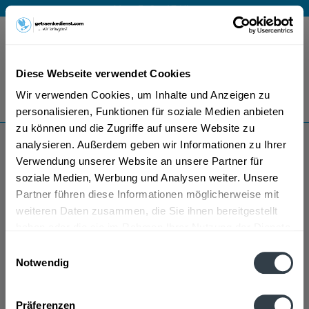
Mo – Fr 9 – 17 Uhr
Menü
Diese Webseite verwendet Cookies
Bestellung widerrufen
Wir verwenden Cookies, um Inhalte und Anzeigen zu
Es gilt unsere
Datenschutzerklärung
personalisieren, Funktionen für soziale Medien anbieten
zu können und die Zugriffe auf unsere Website zu
analysieren. Außerdem geben wir Informationen zu Ihrer
Helenas Ouzo
Verwendung unserer Website an unsere Partner für
soziale Medien, Werbung und Analysen weiter. Unsere
Partner führen diese Informationen möglicherweise mit
weiteren Daten zusammen, die Sie ihnen bereitgestellt
haben oder die sie im Rahmen Ihrer Nutzung der Dienste
gesammelt haben.
Einwilligungsauswahl
Notwendig
Helenas Ouzo wird in den folgenden Regionen,
Datenschutzbestimmungen
Städten, Orten und Postleitzahl-Gebieten geliefert
Präferenzen