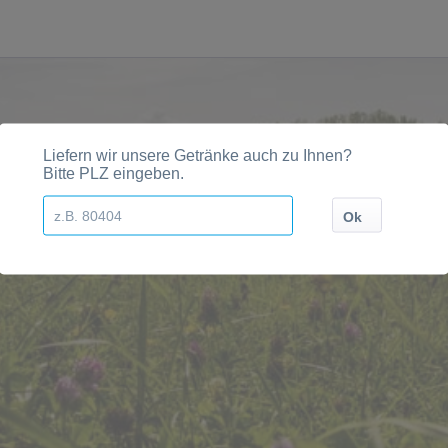
gionen, Städten, Orten und Postleitzahl-Gebieten gelief