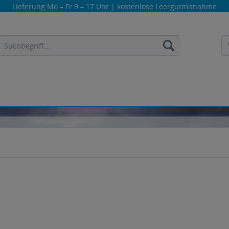
Lieferung
Mo – Fr 9 – 17 Uhr
| kostenlose Leergutmitnahme