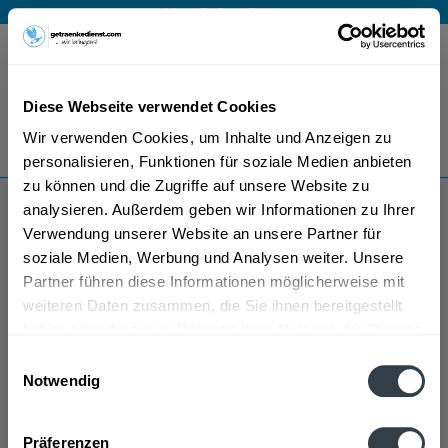
Mo – Fr 9 – 17 Uhr
Menü
Diese Webseite verwendet Cookies
Bestellung widerrufen
Wir verwenden Cookies, um Inhalte und Anzeigen zu
Es gilt unsere
Datenschutzerklärung
personalisieren, Funktionen für soziale Medien anbieten
zu können und die Zugriffe auf unsere Website zu
analysieren. Außerdem geben wir Informationen zu Ihrer
Herrngiersdorf
Verwendung unserer Website an unsere Partner für
soziale Medien, Werbung und Analysen weiter. Unsere
Partner führen diese Informationen möglicherweise mit
weiteren Daten zusammen, die Sie ihnen bereitgestellt
haben oder die sie im Rahmen Ihrer Nutzung der Dienste
gesammelt haben.
Einwilligungsauswahl
Notwendig
Herrngiersdorf wird in den folgenden Regionen,
Datenschutzbestimmungen
Städten, Orten und Postleitzahl-Gebieten geliefert
Präferenzen