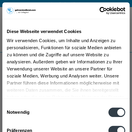
Mo – Fr 9 – 17 Uhr
Menü
Diese Webseite verwendet Cookies
Bestellung widerrufen
Wir verwenden Cookies, um Inhalte und Anzeigen zu
Es gilt unsere
Datenschutzerklärung
personalisieren, Funktionen für soziale Medien anbieten
zu können und die Zugriffe auf unsere Website zu
analysieren. Außerdem geben wir Informationen zu Ihrer
Hochstift
Verwendung unserer Website an unsere Partner für
soziale Medien, Werbung und Analysen weiter. Unsere
Partner führen diese Informationen möglicherweise mit
weiteren Daten zusammen, die Sie ihnen bereitgestellt
haben oder die sie im Rahmen Ihrer Nutzung der Dienste
gesammelt haben.
Einwilligungsauswahl
Notwendig
Hochstift wird in den folgenden Regionen, Städten,
Datenschutzbestimmungen
Orten und Postleitzahl-Gebieten geliefert
Präferenzen