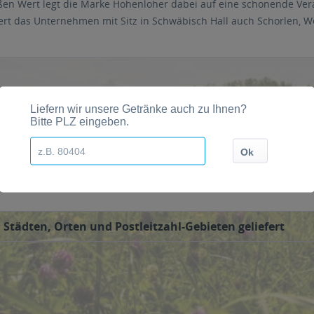
ßen Wert legt die Marke Hohenloher dabei auf eine schonende Ver
ert das Unternehmen mit Sitz in Schwäbisch Hall auch Schorlen, W
eine breit gefächerte Vielfalt an Geschmacksrichtungen und Flasc
en Apfel + Kirsche, Ananas, Apfel-Mango, Birnen-Maracuja, Johanni
von Hohenloher, wenn Sie diese über unseren Online-Shop bestellen
Städten, Orten und Postleitzahl-Gebieten geliefert