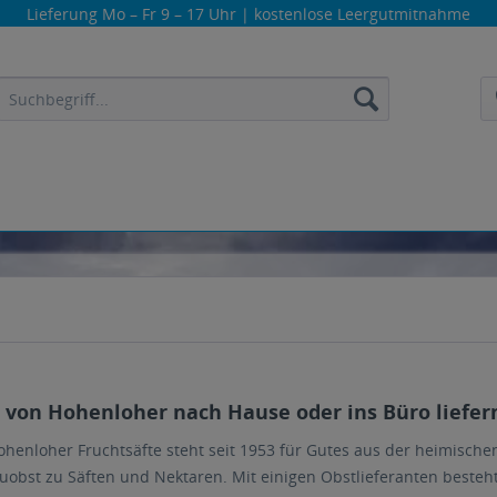
Lieferung
Mo – Fr 9 – 17 Uhr
| kostenlose Leergutmitnahme
 von Hohenloher nach Hause oder ins Büro liefern
henloher Fruchtsäfte steht seit 1953 für Gutes aus der heimische
euobst zu Säften und Nektaren. Mit einigen Obstlieferanten beste