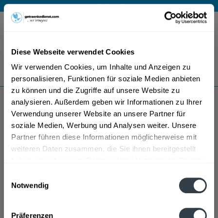
Mo – Fr 9 – 17 Uhr
Menü
Diese Webseite verwendet Cookies
Bestellung widerrufen
Wir verwenden Cookies, um Inhalte und Anzeigen zu
Es gilt unsere
Datenschutzerklärung
personalisieren, Funktionen für soziale Medien anbieten
zu können und die Zugriffe auf unsere Website zu
analysieren. Außerdem geben wir Informationen zu Ihrer
Husumer
Verwendung unserer Website an unsere Partner für
soziale Medien, Werbung und Analysen weiter. Unsere
Partner führen diese Informationen möglicherweise mit
weiteren Daten zusammen, die Sie ihnen bereitgestellt
haben oder die sie im Rahmen Ihrer Nutzung der Dienste
gesammelt haben.
Einwilligungsauswahl
Notwendig
Datenschutzbestimmungen
Präferenzen