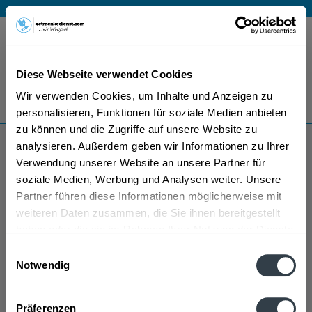
Mo – Fr 9 – 17 Uhr
Menü
Diese Webseite verwendet Cookies
Bestellung widerrufen
Wir verwenden Cookies, um Inhalte und Anzeigen zu
Es gilt unsere
Datenschutzerklärung
personalisieren, Funktionen für soziale Medien anbieten
zu können und die Zugriffe auf unsere Website zu
analysieren. Außerdem geben wir Informationen zu Ihrer
Icelandic
Verwendung unserer Website an unsere Partner für
soziale Medien, Werbung und Analysen weiter. Unsere
Partner führen diese Informationen möglicherweise mit
weiteren Daten zusammen, die Sie ihnen bereitgestellt
haben oder die sie im Rahmen Ihrer Nutzung der Dienste
gesammelt haben.
Einwilligungsauswahl
Notwendig
Icelandic wird in den folgenden Regionen, Städten,
Datenschutzbestimmungen
Orten und Postleitzahl-Gebieten geliefert
Präferenzen