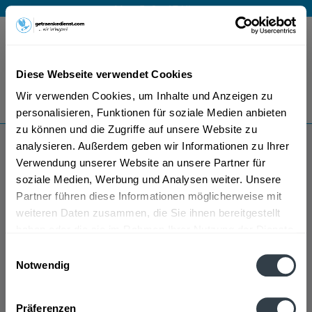
Mo – Fr 9 – 17 Uhr
Menü
Diese Webseite verwendet Cookies
Bestellung widerrufen
Wir verwenden Cookies, um Inhalte und Anzeigen zu
Es gilt unsere
Datenschutzerklärung
personalisieren, Funktionen für soziale Medien anbieten
zu können und die Zugriffe auf unsere Website zu
analysieren. Außerdem geben wir Informationen zu Ihrer
Idee Kaffee
Verwendung unserer Website an unsere Partner für
soziale Medien, Werbung und Analysen weiter. Unsere
Partner führen diese Informationen möglicherweise mit
weiteren Daten zusammen, die Sie ihnen bereitgestellt
haben oder die sie im Rahmen Ihrer Nutzung der Dienste
gesammelt haben.
Einwilligungsauswahl
Notwendig
Idee Kaffee wird in den folgenden Regionen, Städten,
Datenschutzbestimmungen
Orten und Postleitzahl-Gebieten geliefert
Präferenzen