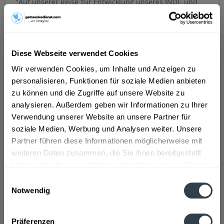
"Auf unserer Reise zur Entwicklung unseres INDI- und
Co-Mixer-Sortiments haben wir mit unserer Forschung
Jahrhunderte zurückverfolgt, als in El Puerto de Santa
María, dem Guadalquivir-Tal in Andalusien, Spanien, die
Tradition des Konservierens und Destillierens begann.
Diese Webseite verwendet Cookies
Seit Jahrhunderten werden die aromatischen Kräuter,
Wir verwenden Cookies, um Inhalte und Anzeigen zu
Zitronen und Orangen, für die die Gegend um Sevilla
personalisieren, Funktionen für soziale Medien anbieten
berühmt wurde, getrocknet und für medizinische und
zu können und die Zugriffe auf unsere Website zu
kulinarische Zwecke verwendet. Mischen Sie diese
analysieren. Außerdem geben wir Informationen zu Ihrer
Traditionen mit der Ankunft exotischer Zutaten wie
Verwendung unserer Website an unsere Partner für
Chinin und Vanille aus den Westindischen Inseln des
soziale Medien, Werbung und Analysen weiter. Unsere
16.
>>>mehr
Partner führen diese Informationen möglicherweise mit
weiteren Daten zusammen, die Sie ihnen bereitgestellt
haben oder die sie im Rahmen Ihrer Nutzung der Dienste
gesammelt haben.
Einwilligungsauswahl
Notwendig
Jahrhunderts. Eine völlig neue Art, das Beste aus dem
Datenschutzbestimmungen
Mittelmeerraum und der Karibik zu mischen, zu mischen
und zu destillieren, begann sich zu entwickeln.
Präferenzen