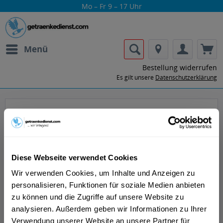
Mo – Fr 9 – 17 Uhr
Menü
Bestellung widerrufen
Es gilt unsere
Datenschutzerklärung
Jodhpur
Diese Webseite verwendet Cookies
Wir verwenden Cookies, um Inhalte und Anzeigen zu
personalisieren, Funktionen für soziale Medien anbieten
Lass dir die Getränke von Jodhpur nach
zu können und die Zugriffe auf unsere Website zu
Hause oder ins Büro liefern.
analysieren. Außerdem geben wir Informationen zu Ihrer
Verwendung unserer Website an unsere Partner für