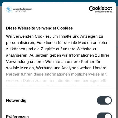
Mo – Fr 9 – 17 Uhr
Menü
Diese Webseite verwendet Cookies
Bestellung widerrufen
Wir verwenden Cookies, um Inhalte und Anzeigen zu
Es gilt unsere
Datenschutzerklärung
personalisieren, Funktionen für soziale Medien anbieten
zu können und die Zugriffe auf unsere Website zu
analysieren. Außerdem geben wir Informationen zu Ihrer
Kaltenberg
Verwendung unserer Website an unsere Partner für
soziale Medien, Werbung und Analysen weiter. Unsere
Partner führen diese Informationen möglicherweise mit
weiteren Daten zusammen, die Sie ihnen bereitgestellt
haben oder die sie im Rahmen Ihrer Nutzung der Dienste
gesammelt haben.
Einwilligungsauswahl
Notwendig
Datenschutzbestimmungen
Präferenzen