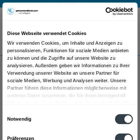
Mo – Fr 9 – 17 Uhr
Menü
Diese Webseite verwendet Cookies
Bestellung widerrufen
Wir verwenden Cookies, um Inhalte und Anzeigen zu
Es gilt unsere
Datenschutzerklärung
personalisieren, Funktionen für soziale Medien anbieten
zu können und die Zugriffe auf unsere Website zu
analysieren. Außerdem geben wir Informationen zu Ihrer
Kleiner Rabauke
Verwendung unserer Website an unsere Partner für
soziale Medien, Werbung und Analysen weiter. Unsere
Partner führen diese Informationen möglicherweise mit
weiteren Daten zusammen, die Sie ihnen bereitgestellt
haben oder die sie im Rahmen Ihrer Nutzung der Dienste
gesammelt haben.
Einwilligungsauswahl
Notwendig
Kleiner Rabauke wird in den folgenden Regionen,
Datenschutzbestimmungen
Städten, Orten und Postleitzahl-Gebieten geliefert
Präferenzen