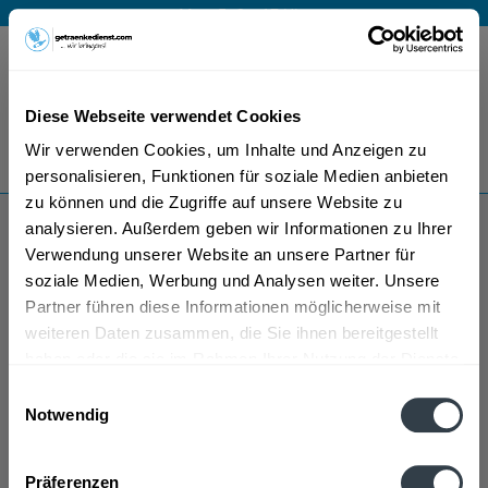
Mo – Fr 9 – 17 Uhr
Menü
Diese Webseite verwendet Cookies
Bestellung widerrufen
Wir verwenden Cookies, um Inhalte und Anzeigen zu
Es gilt unsere
Datenschutzerklärung
personalisieren, Funktionen für soziale Medien anbieten
zu können und die Zugriffe auf unsere Website zu
analysieren. Außerdem geben wir Informationen zu Ihrer
L. Bastian Wein
Verwendung unserer Website an unsere Partner für
soziale Medien, Werbung und Analysen weiter. Unsere
Partner führen diese Informationen möglicherweise mit
weiteren Daten zusammen, die Sie ihnen bereitgestellt
haben oder die sie im Rahmen Ihrer Nutzung der Dienste
gesammelt haben.
Einwilligungsauswahl
Notwendig
L. Bastian Wein wird in den folgenden Regionen,
Datenschutzbestimmungen
Städten, Orten und Postleitzahl-Gebieten geliefert
Präferenzen