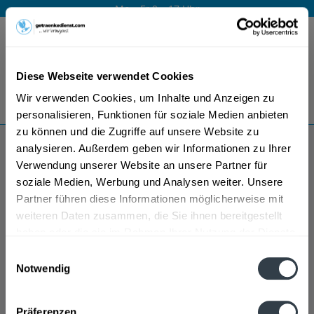
Mo – Fr 9 – 17 Uhr
Menü
Diese Webseite verwendet Cookies
Bestellung widerrufen
Wir verwenden Cookies, um Inhalte und Anzeigen zu
Es gilt unsere
Datenschutzerklärung
personalisieren, Funktionen für soziale Medien anbieten
zu können und die Zugriffe auf unsere Website zu
analysieren. Außerdem geben wir Informationen zu Ihrer
La Sablette Muscadet sur Lie Wein
Verwendung unserer Website an unsere Partner für
soziale Medien, Werbung und Analysen weiter. Unsere
Partner führen diese Informationen möglicherweise mit
weiteren Daten zusammen, die Sie ihnen bereitgestellt
haben oder die sie im Rahmen Ihrer Nutzung der Dienste
gesammelt haben.
Einwilligungsauswahl
Notwendig
Datenschutzbestimmungen
Präferenzen