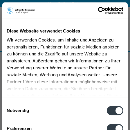
Mo – Fr 9 – 17 Uhr
Menü
Diese Webseite verwendet Cookies
Bestellung widerrufen
Wir verwenden Cookies, um Inhalte und Anzeigen zu
Es gilt unsere
Datenschutzerklärung
personalisieren, Funktionen für soziale Medien anbieten
zu können und die Zugriffe auf unsere Website zu
analysieren. Außerdem geben wir Informationen zu Ihrer
Lago Wasser
Verwendung unserer Website an unsere Partner für
soziale Medien, Werbung und Analysen weiter. Unsere
Partner führen diese Informationen möglicherweise mit
weiteren Daten zusammen, die Sie ihnen bereitgestellt
haben oder die sie im Rahmen Ihrer Nutzung der Dienste
gesammelt haben.
Einwilligungsauswahl
Notwendig
Lago Wasser wird in den folgenden Regionen,
Datenschutzbestimmungen
Städten, Orten und Postleitzahl-Gebieten geliefert
Präferenzen