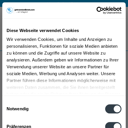
Mo – Fr 9 – 17 Uhr
Menü
Diese Webseite verwendet Cookies
Bestellung widerrufen
Wir verwenden Cookies, um Inhalte und Anzeigen zu
Es gilt unsere
Datenschutzerklärung
personalisieren, Funktionen für soziale Medien anbieten
zu können und die Zugriffe auf unsere Website zu
analysieren. Außerdem geben wir Informationen zu Ihrer
Landfürst
Verwendung unserer Website an unsere Partner für
soziale Medien, Werbung und Analysen weiter. Unsere
Partner führen diese Informationen möglicherweise mit
weiteren Daten zusammen, die Sie ihnen bereitgestellt
haben oder die sie im Rahmen Ihrer Nutzung der Dienste
gesammelt haben.
Einwilligungsauswahl
Notwendig
Landfürst wird in den folgenden Regionen, Städten,
Datenschutzbestimmungen
Orten und Postleitzahl-Gebieten geliefert
Präferenzen