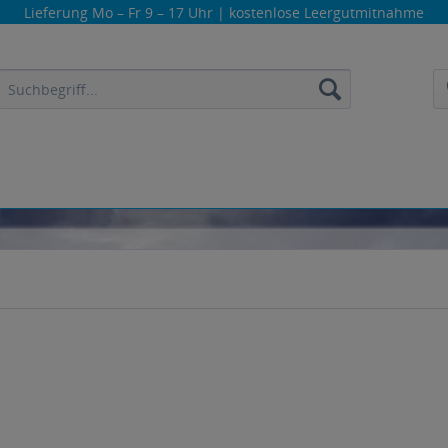
Lieferung
Mo – Fr 9 – 17 Uhr
| kostenlose Leergutmitnahme