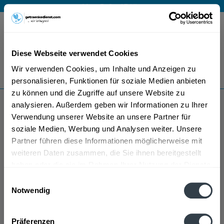
Mo – Fr 9 – 17 Uhr
Menü
Diese Webseite verwendet Cookies
Bestellung widerrufen
Wir verwenden Cookies, um Inhalte und Anzeigen zu
Es gilt unsere
Datenschutzerklärung
personalisieren, Funktionen für soziale Medien anbieten
zu können und die Zugriffe auf unsere Website zu
analysieren. Außerdem geben wir Informationen zu Ihrer
Lanzberg Sekt
Verwendung unserer Website an unsere Partner für
soziale Medien, Werbung und Analysen weiter. Unsere
Partner führen diese Informationen möglicherweise mit
weiteren Daten zusammen, die Sie ihnen bereitgestellt
haben oder die sie im Rahmen Ihrer Nutzung der Dienste
gesammelt haben.
Einwilligungsauswahl
Notwendig
Lanzberg Sekt wird in den folgenden Regionen,
Datenschutzbestimmungen
Städten, Orten und Postleitzahl-Gebieten geliefert
Präferenzen