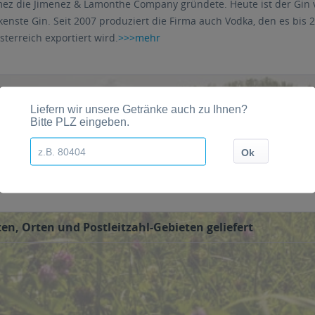
mez die Jimenez & Lamonthe Company gründete. Heute ist der Gin 
enste Gin. Seit 2007 produziert die Firma auch Vodka, den es bis
terreich exportiert wird.
>>>mehr
 aus natürlichen Zutaten besteht, der London Dry Gin, Larios Ros
rden dann direkt vom Getränkelieferservice geliefert.
en, Orten und Postleitzahl-Gebieten geliefert