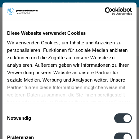
Mo – Fr 9 – 17 Uhr
Menü
Diese Webseite verwendet Cookies
Bestellung widerrufen
Wir verwenden Cookies, um Inhalte und Anzeigen zu
Es gilt unsere
Datenschutzerklärung
personalisieren, Funktionen für soziale Medien anbieten
zu können und die Zugriffe auf unsere Website zu
analysieren. Außerdem geben wir Informationen zu Ihrer
Lauwerth's
Verwendung unserer Website an unsere Partner für
soziale Medien, Werbung und Analysen weiter. Unsere
Partner führen diese Informationen möglicherweise mit
weiteren Daten zusammen, die Sie ihnen bereitgestellt
haben oder die sie im Rahmen Ihrer Nutzung der Dienste
gesammelt haben.
Einwilligungsauswahl
Notwendig
Lauwerth's wird in den folgenden Regionen, Städten,
Datenschutzbestimmungen
Orten und Postleitzahl-Gebieten geliefert
Präferenzen