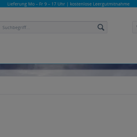
Lieferung
Mo – Fr 9 – 17 Uhr
| kostenlose Leergutmitnahme