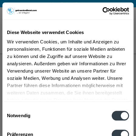
Mo – Fr 9 – 17 Uhr
Menü
Diese Webseite verwendet Cookies
Bestellung widerrufen
Wir verwenden Cookies, um Inhalte und Anzeigen zu
Es gilt unsere
Datenschutzerklärung
personalisieren, Funktionen für soziale Medien anbieten
zu können und die Zugriffe auf unsere Website zu
analysieren. Außerdem geben wir Informationen zu Ihrer
Lenotti
Verwendung unserer Website an unsere Partner für
soziale Medien, Werbung und Analysen weiter. Unsere
Partner führen diese Informationen möglicherweise mit
weiteren Daten zusammen, die Sie ihnen bereitgestellt
haben oder die sie im Rahmen Ihrer Nutzung der Dienste
gesammelt haben.
Einwilligungsauswahl
Notwendig
Lenotti wird in den folgenden Regionen, Städten,
Datenschutzbestimmungen
Orten und Postleitzahl-Gebieten geliefert
Präferenzen