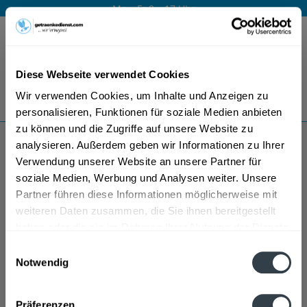
Mo – Fr 9 – 17 Uhr
Menü
Diese Webseite verwendet Cookies
Bestellung widerrufen
Wir verwenden Cookies, um Inhalte und Anzeigen zu
Es gilt unsere
Datenschutzerklärung
personalisieren, Funktionen für soziale Medien anbieten
zu können und die Zugriffe auf unsere Website zu
analysieren. Außerdem geben wir Informationen zu Ihrer
Les caves de la Loire Wein
Verwendung unserer Website an unsere Partner für
soziale Medien, Werbung und Analysen weiter. Unsere
Partner führen diese Informationen möglicherweise mit
weiteren Daten zusammen, die Sie ihnen bereitgestellt
haben oder die sie im Rahmen Ihrer Nutzung der Dienste
gesammelt haben.
Einwilligungsauswahl
Notwendig
Datenschutzbestimmungen
Präferenzen