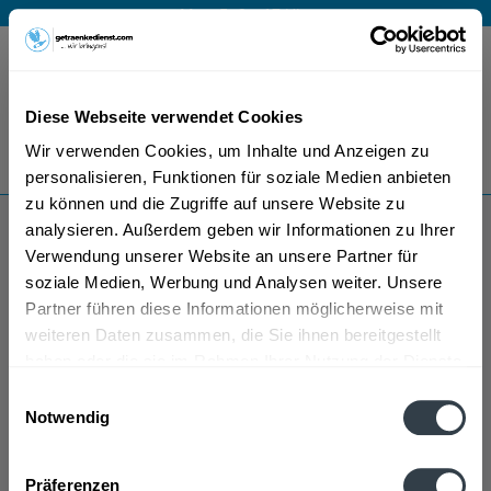
Mo – Fr 9 – 17 Uhr
Menü
Diese Webseite verwendet Cookies
Bestellung widerrufen
Wir verwenden Cookies, um Inhalte und Anzeigen zu
Es gilt unsere
Datenschutzerklärung
personalisieren, Funktionen für soziale Medien anbieten
zu können und die Zugriffe auf unsere Website zu
analysieren. Außerdem geben wir Informationen zu Ihrer
Libella
Verwendung unserer Website an unsere Partner für
soziale Medien, Werbung und Analysen weiter. Unsere
Partner führen diese Informationen möglicherweise mit
weiteren Daten zusammen, die Sie ihnen bereitgestellt
haben oder die sie im Rahmen Ihrer Nutzung der Dienste
gesammelt haben.
Einwilligungsauswahl
Notwendig
Libella wird in den folgenden Regionen, Städten,
Datenschutzbestimmungen
Orten und Postleitzahl-Gebieten geliefert
Präferenzen