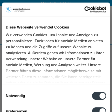
Mo – Fr 9 – 17 Uhr
Menü
Diese Webseite verwendet Cookies
Bestellung widerrufen
Wir verwenden Cookies, um Inhalte und Anzeigen zu
Es gilt unsere
Datenschutzerklärung
personalisieren, Funktionen für soziale Medien anbieten
zu können und die Zugriffe auf unsere Website zu
analysieren. Außerdem geben wir Informationen zu Ihrer
Lionel Derens Champagner
Verwendung unserer Website an unsere Partner für
soziale Medien, Werbung und Analysen weiter. Unsere
Partner führen diese Informationen möglicherweise mit
weiteren Daten zusammen, die Sie ihnen bereitgestellt
haben oder die sie im Rahmen Ihrer Nutzung der Dienste
gesammelt haben.
Einwilligungsauswahl
Notwendig
Datenschutzbestimmungen
Präferenzen