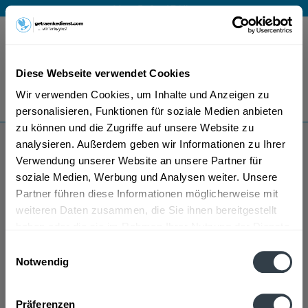
Mo – Fr 9 – 17 Uhr
Menü
Diese Webseite verwendet Cookies
Bestellung widerrufen
Wir verwenden Cookies, um Inhalte und Anzeigen zu
Es gilt unsere
Datenschutzerklärung
personalisieren, Funktionen für soziale Medien anbieten
zu können und die Zugriffe auf unsere Website zu
analysieren. Außerdem geben wir Informationen zu Ihrer
Litovel Premium
Verwendung unserer Website an unsere Partner für
soziale Medien, Werbung und Analysen weiter. Unsere
Partner führen diese Informationen möglicherweise mit
weiteren Daten zusammen, die Sie ihnen bereitgestellt
haben oder die sie im Rahmen Ihrer Nutzung der Dienste
gesammelt haben.
Einwilligungsauswahl
Notwendig
Litovel Premium wird in den folgenden Regionen,
Datenschutzbestimmungen
Städten, Orten und Postleitzahl-Gebieten geliefert
Präferenzen