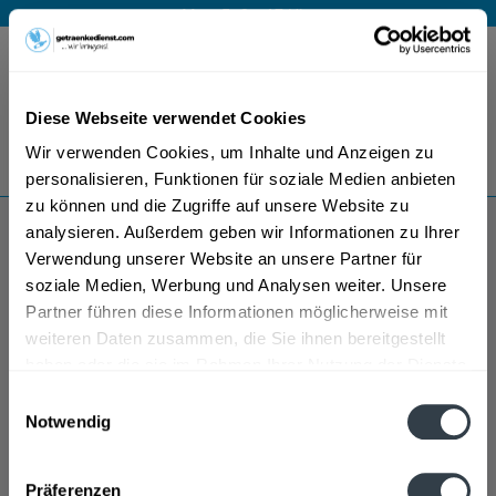
Mo – Fr 9 – 17 Uhr
Menü
Diese Webseite verwendet Cookies
Bestellung widerrufen
Wir verwenden Cookies, um Inhalte und Anzeigen zu
Es gilt unsere
Datenschutzerklärung
personalisieren, Funktionen für soziale Medien anbieten
zu können und die Zugriffe auf unsere Website zu
analysieren. Außerdem geben wir Informationen zu Ihrer
Lorusso Michele Sas
Verwendung unserer Website an unsere Partner für
soziale Medien, Werbung und Analysen weiter. Unsere
Partner führen diese Informationen möglicherweise mit
weiteren Daten zusammen, die Sie ihnen bereitgestellt
haben oder die sie im Rahmen Ihrer Nutzung der Dienste
gesammelt haben.
Einwilligungsauswahl
Notwendig
Datenschutzbestimmungen
Präferenzen