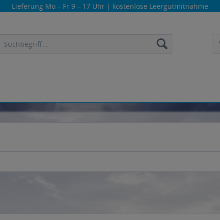
Lieferung
Mo – Fr 9 – 17 Uhr
| kostenlose Leergutmitnahme