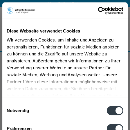
Mo – Fr 9 – 17 Uhr
Menü
Diese Webseite verwendet Cookies
Bestellung widerrufen
Wir verwenden Cookies, um Inhalte und Anzeigen zu
Es gilt unsere
Datenschutzerklärung
personalisieren, Funktionen für soziale Medien anbieten
zu können und die Zugriffe auf unsere Website zu
analysieren. Außerdem geben wir Informationen zu Ihrer
Maisacher
Verwendung unserer Website an unsere Partner für
soziale Medien, Werbung und Analysen weiter. Unsere
Partner führen diese Informationen möglicherweise mit
weiteren Daten zusammen, die Sie ihnen bereitgestellt
haben oder die sie im Rahmen Ihrer Nutzung der Dienste
gesammelt haben.
Einwilligungsauswahl
Notwendig
Datenschutzbestimmungen
Präferenzen