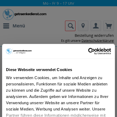
Mo – Fr 9 – 17 Uhr
Menü
Bestellung widerrufen
Es gilt unsere
Datenschutzerklärung
Malfy
Diese Webseite verwendet Cookies
Wir verwenden Cookies, um Inhalte und Anzeigen zu
personalisieren, Funktionen für soziale Medien anbieten
zu können und die Zugriffe auf unsere Website zu
analysieren. Außerdem geben wir Informationen zu Ihrer
Lass dir die Getränke von Malfy nach
Verwendung unserer Website an unsere Partner für
Hause oder ins Büro liefern.
soziale Medien, Werbung und Analysen weiter. Unsere
Partner führen diese Informationen möglicherweise mit