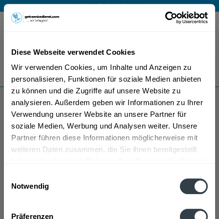
Mo – Fr 9 – 17 Uhr
Menü
Diese Webseite verwendet Cookies
Bestellung widerrufen
Wir verwenden Cookies, um Inhalte und Anzeigen zu
Es gilt unsere
Datenschutzerklärung
personalisieren, Funktionen für soziale Medien anbieten
zu können und die Zugriffe auf unsere Website zu
analysieren. Außerdem geben wir Informationen zu Ihrer
Marktquelle
Verwendung unserer Website an unsere Partner für
soziale Medien, Werbung und Analysen weiter. Unsere
Partner führen diese Informationen möglicherweise mit
weiteren Daten zusammen, die Sie ihnen bereitgestellt
haben oder die sie im Rahmen Ihrer Nutzung der Dienste
gesammelt haben.
Einwilligungsauswahl
Notwendig
Marktquelle wird in den folgenden Regionen,
Datenschutzbestimmungen
Städten, Orten und Postleitzahl-Gebieten geliefert
Präferenzen