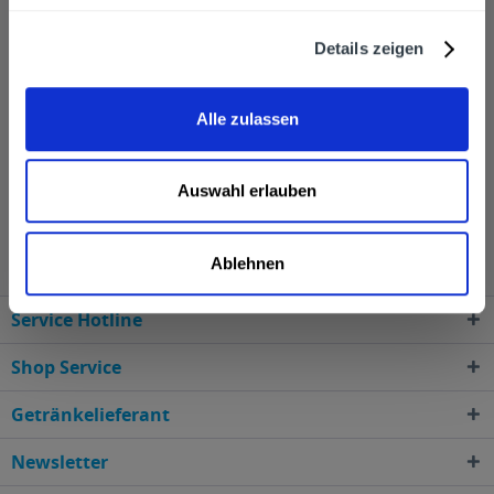
Tripple 20, Trainingslager, das Bier mit dem alles begann
und Captain Blaubeer. Der Alkoholanteil bewegt sich
Details zeigen
dabei zwischen 4,7 und 7 % Vol. Sehr gerne senden wir
Ihnen die Getränke von Mashsee zu, wenn Sie diese über
Alle zulassen
unseren Online-Shop bestellen.
Auswahl erlauben
Mashsee wird in den folgenden Regionen, Städten,
Orten und Postleitzahl-Gebieten geliefert
Ablehnen
Service Hotline
Shop Service
Getränkelieferant
Newsletter