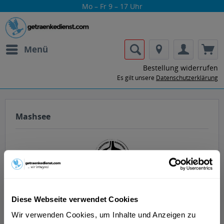
Mo – Fr 9 – 17 Uhr
Menü
Bestellung widerrufen
Es gilt unsere
Datenschutzerklärung
Mashsee
Lass dir die Getränke von Mashsee nach
Diese Webseite verwendet Cookies
Hause oder ins Büro liefern.
Wir verwenden Cookies, um Inhalte und Anzeigen zu